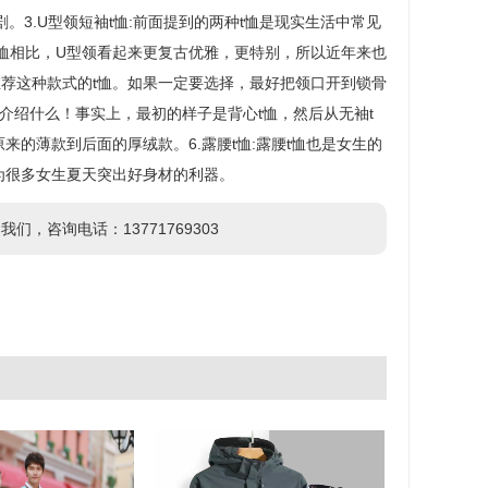
。3.U型领短袖t恤:前面提到的两种t恤是现实生活中常见
t恤相比，U型领看起来更复古优雅，更特别，所以近年来也
荐这种款式的t恤。如果一定要选择，最好把领口开到锁骨
介绍什么！事实上，最初的样子是背心t恤，然后从无袖t
原来的薄款到后面的厚绒款。6.露腰t恤:露腰t恤也是女生的
为很多女生夏天突出好身材的利器。
咨询电话：13771769303