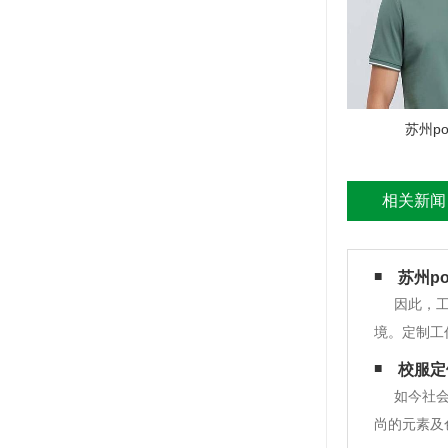
苏州po
相关新闻
苏州p
因此，
境。定制工
好地保护员
校服定
服。2.防
如今社
尚的元素及