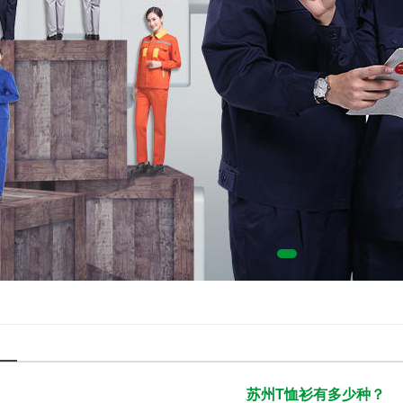
苏州T恤衫有多少种？