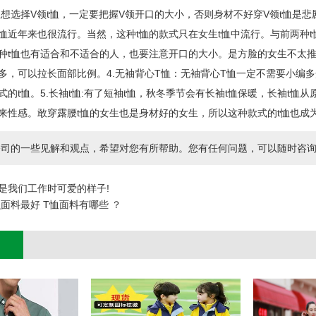
生想选择V领t恤，一定要把握V领开口的大小，否则身材不好穿V领t恤是悲剧
t恤近年来也很流行。当然，这种t恤的款式只在女生t恤中流行。与前两种
种t恤也有适合和不适合的人，也要注意开口的大小。是方脸的女生不太推
多，可以拉长面部比例。4.无袖背心T恤：无袖背心T恤一定不需要小编多
的t恤。5.长袖t恤:有了短袖t恤，秋冬季节会有长袖t恤保暖，长袖t恤从
来性感。敢穿露腰t恤的女生也是身材好的女生，所以这种款式的t恤也成
司的一些见解和观点，希望对您有所帮助。您有任何问题，可以随时咨询我们，
是我们工作时可爱的样子!
么面料最好 T恤面料有哪些 ？