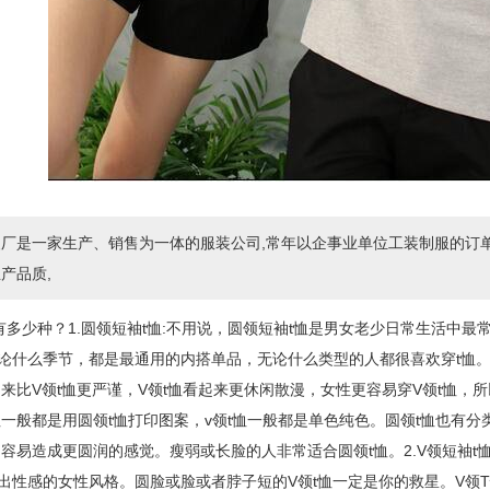
厂是一家生产、销售为一体的服装公司,常年以企事业单位工装制服的订单
产品质,
有多少种？1.圆领短袖t恤:不用说，圆领短袖t恤是男女老少日常生活中最
论什么季节，都是最通用的内搭单品，无论什么类型的人都很喜欢穿t恤。
起来比V领t恤更严谨，V领t恤看起来更休闲散漫，女性更容易穿V领t恤，
一般都是用圆领t恤打印图案，v领t恤一般都是单色纯色。圆领t恤也有分类
容易造成更圆润的感觉。瘦弱或长脸的人非常适合圆领t恤。2.V领短袖t恤
出性感的女性风格。圆脸或脸或者脖子短的V领t恤一定是你的救星。V领