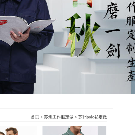
首页
>
苏州工作服定做
>
苏州polo衫定做