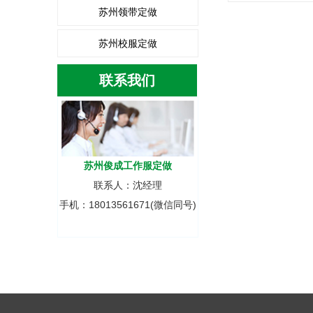
苏州领带定做
苏州校服定做
联系我们
苏州俊成工作服定做
联系人：沈经理
手机：18013561671(微信同号)