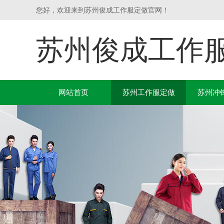
您好，欢迎来到苏州俊成工作服定做官网！
苏州俊成工作
网站首页
苏州工作服定做
苏州冲