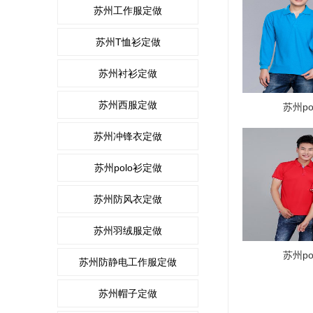
苏州工作服定做
苏州T恤衫定做
苏州衬衫定做
苏州西服定做
苏州po
苏州冲锋衣定做
苏州polo衫定做
苏州防风衣定做
苏州羽绒服定做
苏州po
苏州防静电工作服定做
苏州帽子定做