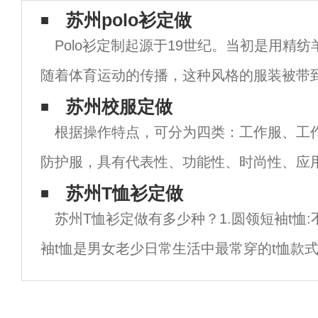
苏州polo衫定做
Polo衫定制起源于19世纪。当初是用精
随着体育运动的传播，这种风格的服装被带
受到了更多人的喜爱。经过工匠的改进和发
苏州校服定做
根据操作特点，可分为四类：工作服、工
现在看到的POLO衫。 1.简洁。夏天
防护服，具有代表性、功能性、时尚性、应
具有操作特点和操作特点，可主要表达团队
苏州T恤衫定做
苏州T恤衫定做有多少种？1.圆领短袖t恤
意识和隐士文化。公司在制作工作服时选择
袖t恤是男女老少日常生活中最常穿的t恤款
圆领短袖t恤可以单独穿，也可以作为内搭。
都是最通用的内搭单品，无论什么类型的