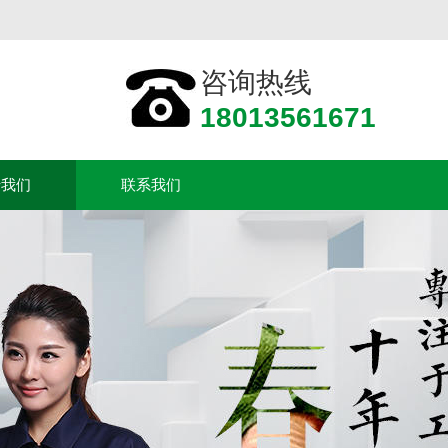
咨询热线
18013561671
于我们
联系我们