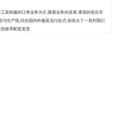
工装制服的订单业务为主,随着业务的发展,逐渐的迎合市
部与生产线,结合国内外服装流行款式,创造出了一系列我们
以快效率配套发货