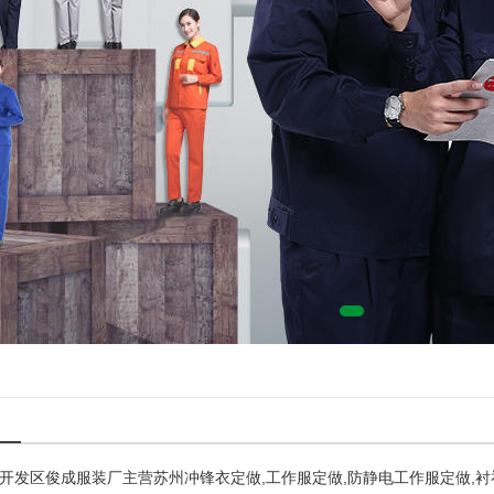
发区俊成服装厂主营苏州冲锋衣定做,工作服定做,防静电工作服定做,衬衫