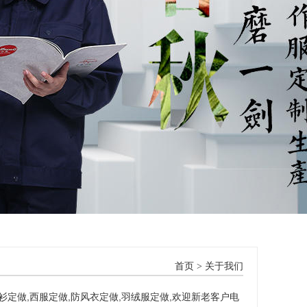
首页
> 关于我们
定做,西服定做,防风衣定做,羽绒服定做,欢迎新老客户电