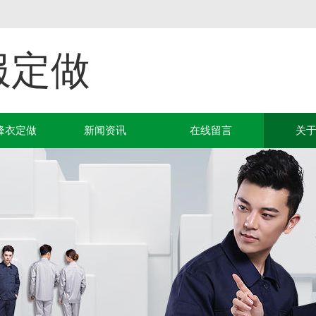
服定做
锋衣定做
新闻资讯
在线留言
关