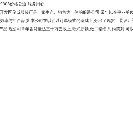
769303价格公道,服务用心
发区俊成服装厂是一家生产、销售为一体的服装公司,常年以企事业单位
产效率与生产品质,本公司在以往以订单模式的基础上,分出了现货工装设计
产品,现公司常年备货量达三十万套以上,款式新颖,做工精细,时尚美观,可